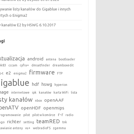
wanie listy kanałów do Gigablue i innych
rtych o Enigma2
ty kanałów E2 by HSWG 6.10.2017
agi
ktualizacja
android
antena
bootloader
yk83
cccam
cyfra+
dmsatfinder
dreamboxedit
firmware
e2
b-t
enigma2
FTP
gigablue
hdf
hswg
hyperion
mage
internetowe
ipk
kanałów
karta WiFi
lista
isty kanałów
openAAF
nbox
penATV
openHDF
openmips
r-r
rogramowanie
pilot
pilot w komórce
radio
teamRED
richter
ngo
setting
tnk
tawianie anteny
vu+
webradioFS
zgemma