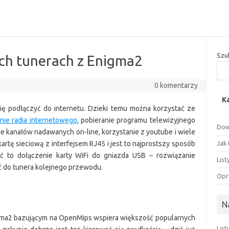
Szu
ych tunerach z Enigma2
0 komentarzy
K
ę podłączyć do internetu. Dzieki temu można korzystać ze
nie radia internetowego
, pobieranie programu telewizyjnego
Dow
ie kanałów nadawanych on-line, korzystanie z youtube i wiele
rtę sieciową z interfejsem RJ45 i jest to najprostszy sposób
Jak
ść to dołączenie karty WiFi do gniazda USB – rozwiązanie
Lis
ć do tunera kolejnego przewodu.
Opr
N
ma2 bazującym na OpenMips wspiera większość popularnych
Lis