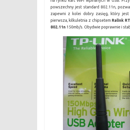
na rynku kart WiFi wpinanych w USB. Przy 
powszechny jest standard 802.11n, pozwa
zapewni z kolei dobry zasięg, który jes
pierwsza, kilkuletnia z chipsetem
Ralink R
802.11n
150mb/s. Obydwie poprawnie i stab