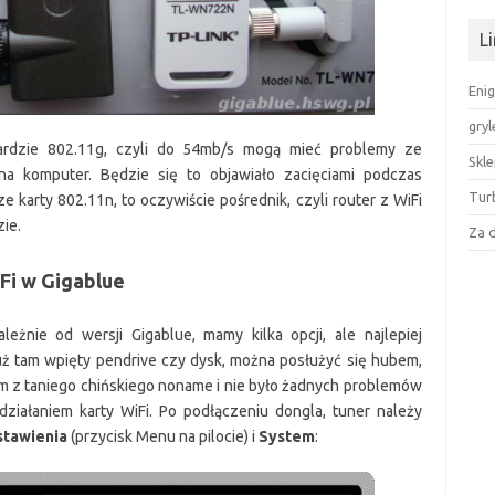
Li
Enig
gryl
ndardzie 802.11g, czyli do 54mb/s mogą mieć problemy ze
Skl
na komputer. Będzie się to objawiało zacięciami podczas
Tur
 karty 802.11n, to oczywiście pośrednik, czyli router z WiFi
ie.
Za 
iFi w Gigablue
eżnie od wersji Gigablue, mamy kilka opcji, ale najlepiej
już tam wpięty pendrive czy dysk, można posłużyć się hubem,
em z taniego chińskiego noname i nie było żadnych problemów
iałaniem karty WiFi. Po podłączeniu dongla, tuner należy
stawienia
(przycisk Menu na pilocie) i
System
: