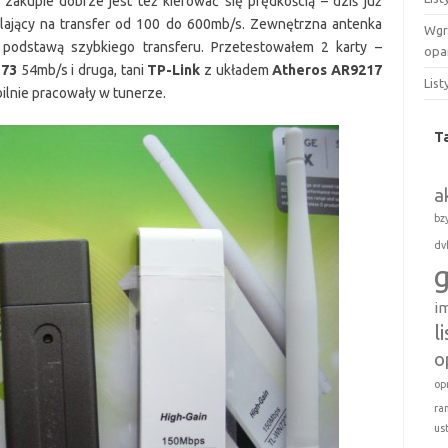
zakupie dobrze jest też kierować się prędkością – dziś już
lający na transfer od 100 do 600mb/s. Zewnętrzna antenka
Wgry
t podstawą szybkiego transferu. Przetestowałem 2 karty –
opa
T73
54mb/s i druga, tani
TP-Link
z układem
Atheros AR9217
Lis
ilnie pracowały w tunerze.
T
a
bz
dv
i
l
o
op
ra
us