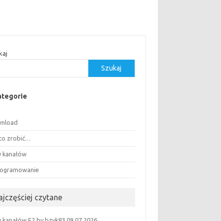
kaj
Szukaj
ategorie
nload
 to zrobić…
ty kanałów
ogramowanie
ajczęściej czytane
ty kanałów E2 by bzyk83 09.07.2026