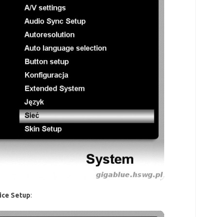
ice Setup
: