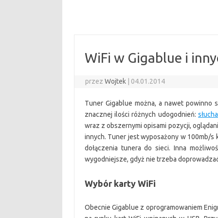
WiFi w Gigablue i inn
przez
Wojtek
|
04.01.2014
Tuner Gigablue można, a nawet powinno si
znacznej ilości różnych udogodnień:
słucha
wraz z obszernymi opisami pozycji, oglądan
innych. Tuner jest wyposażony w 100mb/s ka
dołączenia tunera do sieci. Inna możliwo
wygodniejsze, gdyż nie trzeba doprowadza
Wybór karty WiFi
Obecnie Gigablue z oprogramowaniem Enig