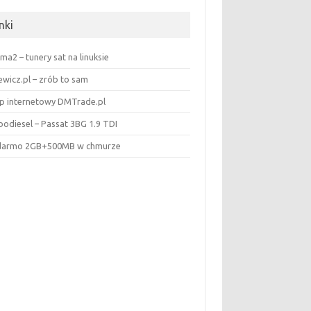
nki
ma2 – tunery sat na linuksie
ewicz.pl – zrób to sam
ep internetowy DMTrade.pl
bodiesel – Passat 3BG 1.9 TDI
darmo 2GB+500MB w chmurze