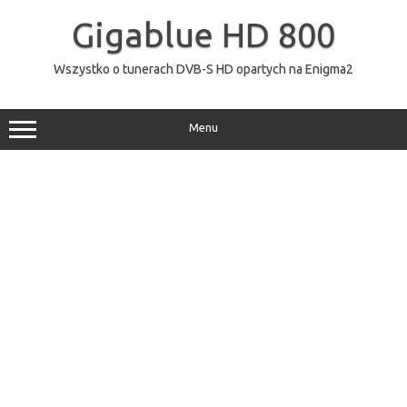
Przejdź
do
Gigablue HD 800
treści
Wszystko o tunerach DVB-S HD opartych na Enigma2
Menu