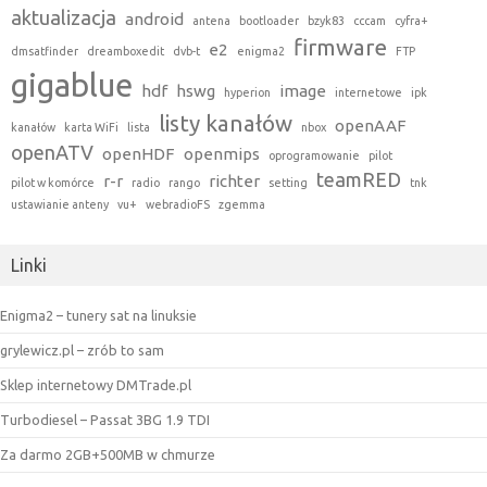
aktualizacja
android
antena
bootloader
bzyk83
cccam
cyfra+
firmware
e2
dmsatfinder
dreamboxedit
dvb-t
enigma2
FTP
gigablue
hdf
hswg
image
hyperion
internetowe
ipk
listy kanałów
openAAF
kanałów
karta WiFi
lista
nbox
openATV
openHDF
openmips
oprogramowanie
pilot
teamRED
r-r
richter
pilot w komórce
radio
rango
setting
tnk
ustawianie anteny
vu+
webradioFS
zgemma
Linki
Enigma2 – tunery sat na linuksie
grylewicz.pl – zrób to sam
Sklep internetowy DMTrade.pl
Turbodiesel – Passat 3BG 1.9 TDI
Za darmo 2GB+500MB w chmurze