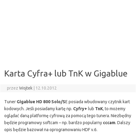
Karta Cyfra+ lub TnK w Gigablue
przez
Wojtek
|
12.10.2012
Tuner
Gigablue HD 800 Solo/S
E posiada wbudowany czytnik kart
kodowych. Jeśli posiadamy kartę np.
Cyfry+
lub
TnK
, to możemy
oglądać daną platformę cyfrową za pomocą tego tunera. Niezbędny
będzie programowy softcam – np. bardzo popularny
cccam
. Dalszy
opis będzie bazował na oprogramowaniu HDF v.6.