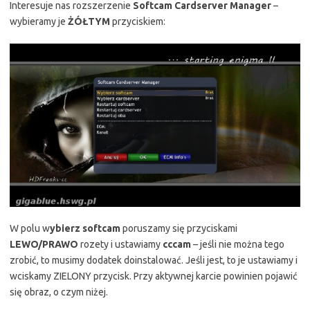
Interesuje nas rozszerzenie
Softcam Cardserver Manager
–
wybieramy je
ŻÓŁTYM
przyciskiem:
W polu w
ybierz softcam
poruszamy się przyciskami
LEWO/PRAWO
rozety i ustawiamy
cccam
– jeśli nie można tego
zrobić, to musimy dodatek doinstalować. Jeśli jest, to je ustawiamy i
wciskamy ZIELONY przycisk. Przy aktywnej karcie powinien pojawić
się obraz, o czym niżej.