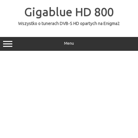
Przejdź
do
Gigablue HD 800
treści
Wszystko o tunerach DVB-S HD opartych na Enigma2
Menu