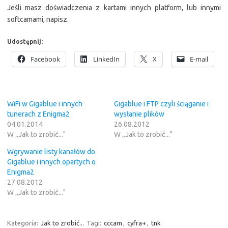
Jeśli masz doświadczenia z kartami innych platform, lub innymi
softcamami, napisz.
Udostępnij:
Facebook
LinkedIn
X
E-mail
WiFi w Gigablue i innych
Gigablue i FTP czyli ściąganie i
tunerach z Enigma2
wysłanie plików
04.01.2014
26.08.2012
W „Jak to zrobić..."
W „Jak to zrobić..."
Wgrywanie listy kanałów do
Gigablue i innych opartych o
Enigma2
27.08.2012
W „Jak to zrobić..."
Kategoria:
Jak to zrobić...
Tagi:
cccam
,
cyfra+
,
tnk