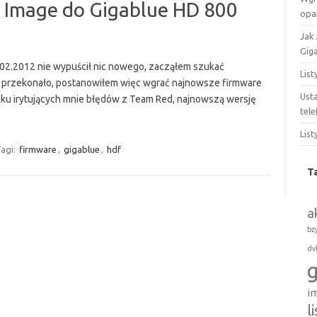
Image do Gigablue HD 800
opa
Jak
Gig
.02.2012 nie wypuścił nic nowego, zacząłem szukać
Lis
ie przekonało, postanowiłem więc wgrać najnowsze firmware
Ust
ilku irytujących mnie błędów z Team Red, najnowszą wersję
tel
Lis
agi:
firmware
,
gigablue
,
hdf
T
a
bz
dv
i
l