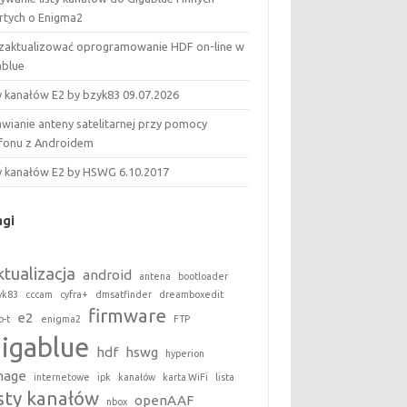
rtych o Enigma2
 zaktualizować oprogramowanie HDF on-line w
ablue
ty kanałów E2 by bzyk83 09.07.2026
awianie anteny satelitarnej przy pomocy
efonu z Androidem
ty kanałów E2 by HSWG 6.10.2017
agi
ktualizacja
android
antena
bootloader
yk83
cccam
cyfra+
dmsatfinder
dreamboxedit
firmware
e2
b-t
enigma2
FTP
gigablue
hdf
hswg
hyperion
mage
internetowe
ipk
kanałów
karta WiFi
lista
isty kanałów
openAAF
nbox