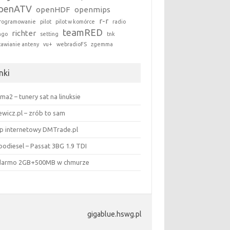
penATV
openHDF
openmips
r-r
rogramowanie
pilot
pilot w komórce
radio
teamRED
richter
ngo
setting
tnk
tawianie anteny
vu+
webradioFS
zgemma
nki
ma2 – tunery sat na linuksie
ewicz.pl – zrób to sam
ep internetowy DMTrade.pl
bodiesel – Passat 3BG 1.9 TDI
darmo 2GB+500MB w chmurze
gigablue.hswg.pl