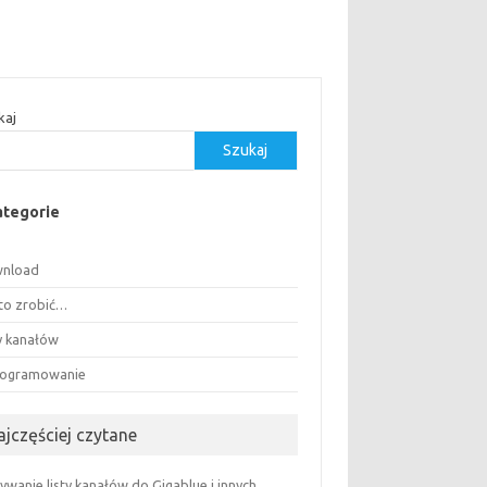
kaj
Szukaj
ategorie
nload
 to zrobić…
ty kanałów
ogramowanie
ajczęściej czytane
wanie listy kanałów do Gigablue i innych