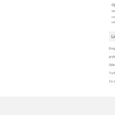
o
op
ra
us
Li
Enig
gryl
Skl
Tur
Za 