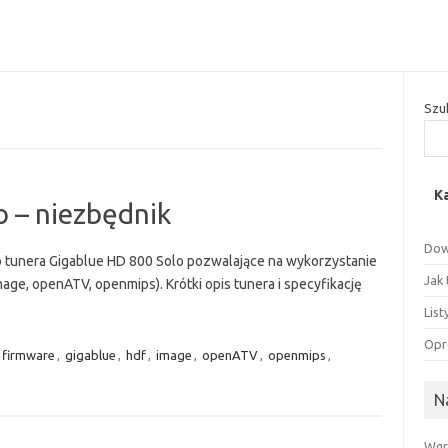
Szu
K
 – niezbędnik
Dow
 tunera Gigablue HD 800 Solo pozwalające na wykorzystanie
Jak
e, openATV, openmips). Krótki opis tunera i specyfikację
Lis
Opr
firmware
,
gigablue
,
hdf
,
image
,
openATV
,
openmips
,
N
Wgry