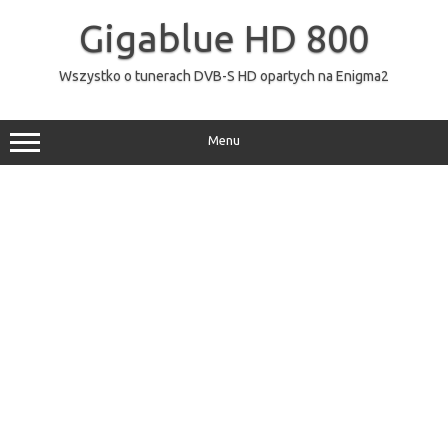
Przejdź
do
Gigablue HD 800
treści
Wszystko o tunerach DVB-S HD opartych na Enigma2
Menu