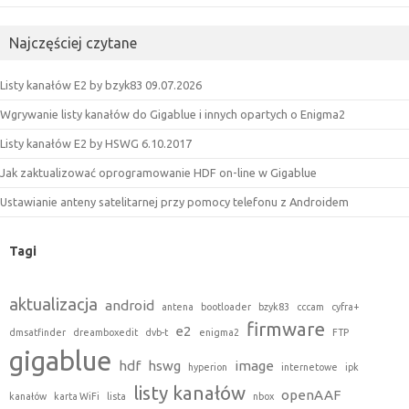
Najczęściej czytane
Listy kanałów E2 by bzyk83 09.07.2026
Wgrywanie listy kanałów do Gigablue i innych opartych o Enigma2
Listy kanałów E2 by HSWG 6.10.2017
Jak zaktualizować oprogramowanie HDF on-line w Gigablue
Ustawianie anteny satelitarnej przy pomocy telefonu z Androidem
Tagi
aktualizacja
android
antena
bootloader
bzyk83
cccam
cyfra+
firmware
e2
dmsatfinder
dreamboxedit
dvb-t
enigma2
FTP
gigablue
hdf
hswg
image
hyperion
internetowe
ipk
listy kanałów
openAAF
kanałów
karta WiFi
lista
nbox