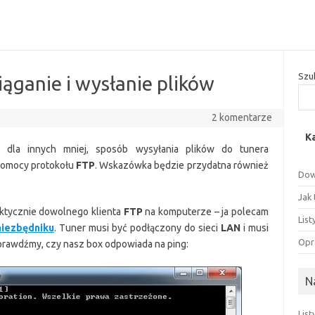
Szu
ciąganie i wysłanie plików
2 komentarze
K
y, dla innych mniej, sposób wysyłania plików do tunera
omocy protokołu
FTP
. Wskazówka będzie przydatna również
Dow
Jak
ktycznie dowolnego klienta
FTP
na komputerze – ja polecam
Lis
niezbędniku
. Tuner musi być podłączony do sieci
LAN
i musi
Opr
prawdźmy, czy nasz box odpowiada na ping:
N
Lis