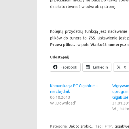
przyciskiem myszy na pliku po lewej spow
działa to również w odwrotną stronę.
Kolejną przydatną funkcją jest nadawanie
plików do tunera to
755
. Ustawienie jest
Prawa pliku…
w pole
Wartość numeryczn
Udostępnij:
Facebook
LinkedIn
X
Komunikacja PC Gigablue –
Wgrywan
niezbędnik
oprogra
06.10.2013
GigaBlue
W „Download"
31.01.20
W „Jak to 
Kategoria:
Jak to zrobić...
Tagi:
FTP
,
gigablu