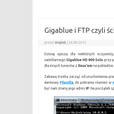
Gigablue i FTP czyli ś
przez
Wojtek
|
26.08.2012
Dzisiaj opiszę dla niektórych oczywist
satelitarnego
Gigablue HD 800 Solo
przy p
dla innych tunerów z
linux’em
na pokładzie.
Zabawę trzeba zacząć od uruchomienia pra
darmowy
Filezilla
, do pobrania również w
być nam znany jego adres
IP
. Na początek s