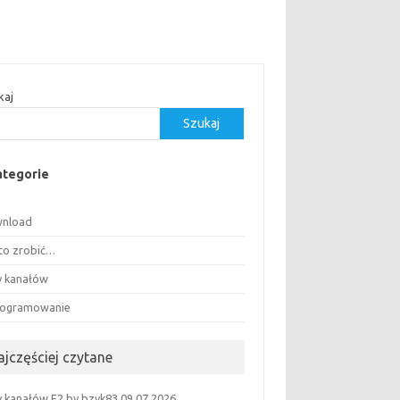
kaj
Szukaj
ategorie
nload
 to zrobić…
ty kanałów
ogramowanie
ajczęściej czytane
ty kanałów E2 by bzyk83 09.07.2026