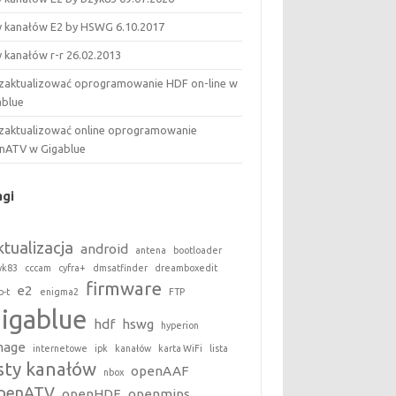
ty kanałów E2 by HSWG 6.10.2017
y kanałów r-r 26.02.2013
 zaktualizować oprogramowanie HDF on-line w
ablue
 zaktualizować online oprogramowanie
nATV w Gigablue
agi
ktualizacja
android
antena
bootloader
yk83
cccam
cyfra+
dmsatfinder
dreamboxedit
firmware
e2
b-t
enigma2
FTP
gigablue
hdf
hswg
hyperion
mage
internetowe
ipk
kanałów
karta WiFi
lista
isty kanałów
openAAF
nbox
penATV
openHDF
openmips