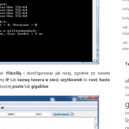
Lis
List
Jak
Gig
Jak
ope
T
mić
Filezillę
i skonfigurować jak niżej, zgodnie ze swoimi
emy
IP
lub
nazwę tunera w sieci
,
użytkownik
to
root
,
hasło
a
zęściej
puste
lub
gigablue
:
bz
dv
i
l
o