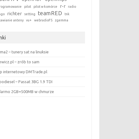
r-r
rogramowanie
pilot
pilot w komórce
radio
teamRED
richter
ngo
setting
tnk
tawianie anteny
vu+
webradioFS
zgemma
nki
ma2 – tunery sat na linuksie
ewicz.pl – zrób to sam
ep internetowy DMTrade.pl
bodiesel – Passat 3BG 1.9 TDI
darmo 2GB+500MB w chmurze