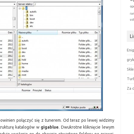
op
ra
us
Li
Enig
gryl
Skl
Tur
Za 
owinien połączyć się z tunerem. Od teraz po lewej widzimy
strukturę katalogów w
gigablue
. Dwukrotne kliknięcie lewym