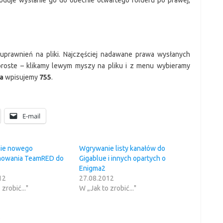
oduje wysłanie go do obecnie otwartego folderu po prawej,
 uprawnień na pliki. Najczęściej nadawane prawa wysłanych
 proste – klikamy lewym myszy na pliku i z menu wybieramy
a
wpisujemy
755
.
E-mail
ie nowego
Wgrywanie listy kanałów do
mowania TeamRED do
Gigablue i innych opartych o
Enigma2
12
27.08.2012
zrobić..."
W „Jak to zrobić..."
e