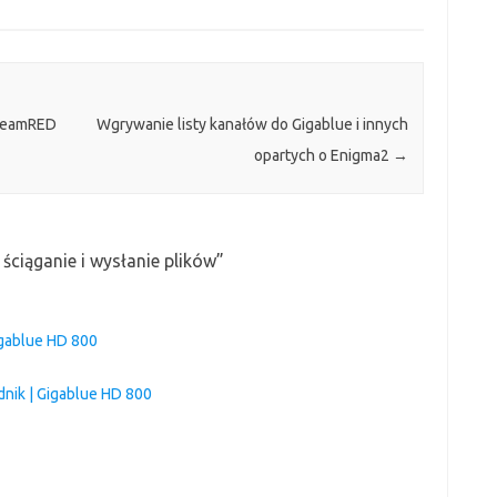
TeamRED
Wgrywanie listy kanałów do Gigablue i innych
opartych o Enigma2
→
 ściąganie i wysłanie plików
”
igablue HD 800
dnik | Gigablue HD 800