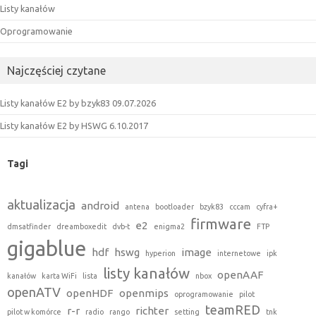
Listy kanałów
Oprogramowanie
Najczęściej czytane
Listy kanałów E2 by bzyk83 09.07.2026
Listy kanałów E2 by HSWG 6.10.2017
Tagi
aktualizacja
android
antena
bootloader
bzyk83
cccam
cyfra+
firmware
e2
dmsatfinder
dreamboxedit
dvb-t
enigma2
FTP
gigablue
hdf
hswg
image
hyperion
internetowe
ipk
listy kanałów
openAAF
kanałów
karta WiFi
lista
nbox
openATV
openHDF
openmips
oprogramowanie
pilot
teamRED
r-r
richter
pilot w komórce
radio
rango
setting
tnk