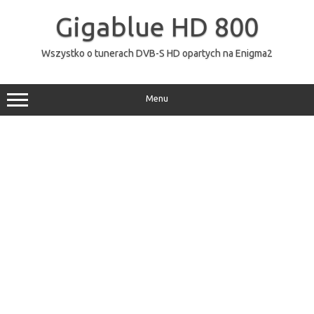
Przejdź
do
Gigablue HD 800
treści
Wszystko o tunerach DVB-S HD opartych na Enigma2
Menu