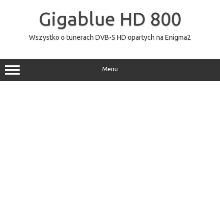
Przejdź
do
Gigablue HD 800
treści
Wszystko o tunerach DVB-S HD opartych na Enigma2
Menu