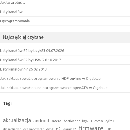
Jak to zrobić…
Listy kanałów
Oprogramowanie
Najczęściej czytane
Listy kanałów E2 by bzyk83 09.07.2026
Listy kanałów E2 by HSWG 6.10.2017
Listy kanałów r-r 26.02.2013
Jak zaktualizować oprogramowanie HDF on-line w Gigablue
Jak zaktualizować online oprogramowanie openATV w Gigablue
Tagi
aktualizacja
android
antena
bootloader
bzyk83
cccam
cyfra+
firmware
e2
dmsatfinder
dreamboxedit
dvb-t
enigma2
FTP