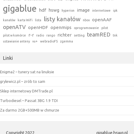
gigablue
hdf
hswg
image
hyperion
internetowe
ipk
listy kanałów
openAAF
kanałów
karta WiFi
lista
nbox
openATV
openHDF
openmips
oprogramowanie
pilot
teamRED
r-r
richter
pilot w komórce
radio
rango
setting
tnk
ustawianie anteny
vu+
webradioFS
zgemma
Linki
Enigma2 – tunery sat na linuksie
grylewicz.pl – zrób to sam
Sklep internetowy DMTrade.pl
Turbodiesel – Passat 3BG 1.9 TDI
Za darmo 2GB+500MB w chmurze
Copyright 2022
gigablue.hswg.pl