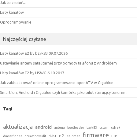
Jak to zrobić…
Listy kanałów
Oprogramowanie
Najczęściej czytane
Listy kanałów E2 by bzyk83 09.07.2026
Ustawianie anteny satelitarnej przy pomocy telefonu z Androidem
Listy kanałów E2 by HSWG 6.10.2017
Jak zaktualizować online oprogramowanie openATV w Gigablue
Smartfon, Android i Gigablue czyli komórka jako pilot sterujący tunerem.
Tagi
aktualizacja
android
antena
bootloader
bzyk83
cccam
cyfra+
firmware
e2
dmsatfinder
dreamboxedit
dvb-t
enigma2
FTP