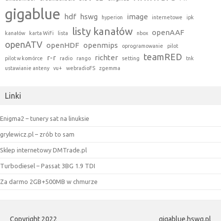
gigablue
hdf
hswg
image
hyperion
internetowe
ipk
listy kanałów
openAAF
kanałów
karta WiFi
lista
nbox
openATV
openHDF
openmips
oprogramowanie
pilot
teamRED
r-r
richter
pilot w komórce
radio
rango
setting
tnk
ustawianie anteny
vu+
webradioFS
zgemma
Linki
Enigma2 – tunery sat na linuksie
grylewicz.pl – zrób to sam
Sklep internetowy DMTrade.pl
Turbodiesel – Passat 3BG 1.9 TDI
Za darmo 2GB+500MB w chmurze
Copyright 2022
gigablue.hswg.pl