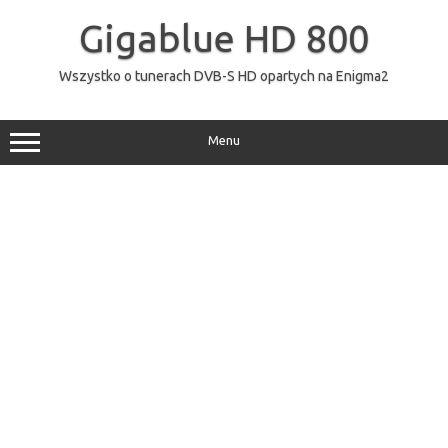
Przejdź
do
Gigablue HD 800
treści
Wszystko o tunerach DVB-S HD opartych na Enigma2
Menu