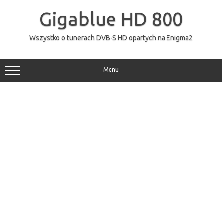
Przejdź
do
Gigablue HD 800
treści
Wszystko o tunerach DVB-S HD opartych na Enigma2
Menu