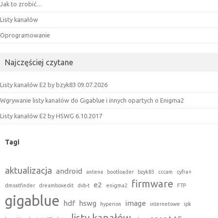
Jak to zrobić…
Listy kanałów
Oprogramowanie
Najczęściej czytane
Listy kanałów E2 by bzyk83 09.07.2026
Wgrywanie listy kanałów do Gigablue i innych opartych o Enigma2
Listy kanałów E2 by HSWG 6.10.2017
Tagi
aktualizacja
android
antena
bootloader
bzyk83
cccam
cyfra+
firmware
e2
dmsatfinder
dreamboxedit
dvb-t
enigma2
FTP
gigablue
hdf
hswg
image
hyperion
internetowe
ipk
listy kanałów