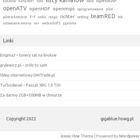
openAAF
kanałów
karta WiFi
lista
nbox
openATV
openHDF
openmips
oprogramowanie
pilot
teamRED
r-r
richter
pilot w komórce
radio
rango
setting
tnk
ustawianie anteny
vu+
webradioFS
zgemma
Linki
Enigma2 – tunery sat na linuksie
grylewicz.pl – zrób to sam
Sklep internetowy DMTrade.pl
Turbodiesel – Passat 3BG 1.9 TDI
Za darmo 2GB+500MB w chmurze
Copyright 2022
gigablue.hswg.pl
Iconic One
Theme | Powered by
Wordpress