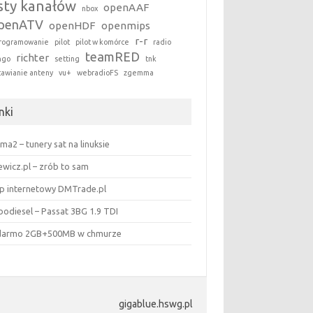
isty kanałów
openAAF
nbox
penATV
openHDF
openmips
r-r
rogramowanie
pilot
pilot w komórce
radio
teamRED
richter
ngo
setting
tnk
tawianie anteny
vu+
webradioFS
zgemma
nki
ma2 – tunery sat na linuksie
ewicz.pl – zrób to sam
ep internetowy DMTrade.pl
bodiesel – Passat 3BG 1.9 TDI
darmo 2GB+500MB w chmurze
gigablue.hswg.pl