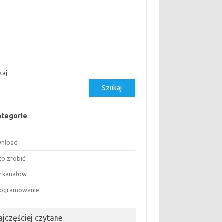
kaj
Szukaj
ategorie
nload
 to zrobić…
ty kanałów
ogramowanie
ajczęściej czytane