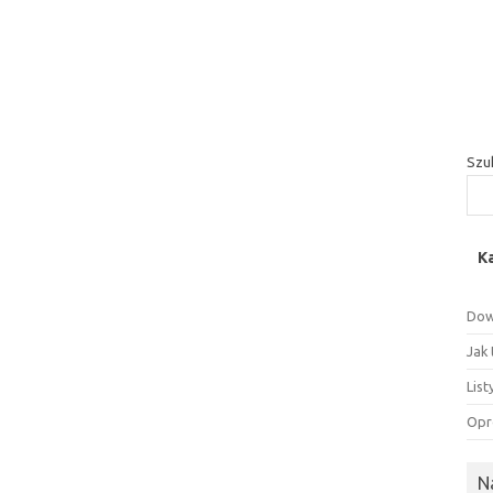
Szu
K
Dow
Jak
Lis
Opr
N