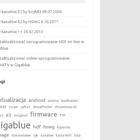
ty kanałów E2 by bzyk83 09.07.2026
ty kanałów E2 by HSWG 6.10.2017
y kanałów r-r 26.02.2013
 zaktualizować oprogramowanie HDF on-line w
ablue
 zaktualizować online oprogramowanie
nATV w Gigablue
agi
ktualizacja
android
antena
bootloader
yk83
cccam
cyfra+
dmsatfinder
dreamboxedit
firmware
e2
b-t
enigma2
FTP
gigablue
hdf
hswg
hyperion
mage
internetowe
ipk
kanałów
karta WiFi
lista