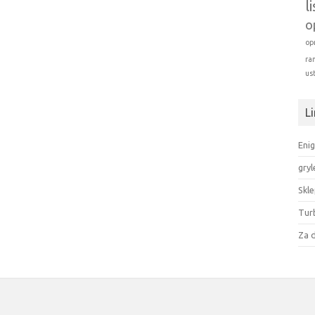
l
o
op
ra
us
Li
Enig
gryl
Skl
Tur
Za 