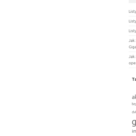
Lis
Lis
List
Jak
Gig
Jak
ope
T
a
bz
dv
i