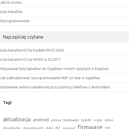
Jak to zrobić…
Listy kanałów
Oprogramowanie
Najczęściej czytane
Listy kanałów E2 by bzyk83 09.07.2026
Listy kanałów E2 by HSWG 6.10.2017
Wgrywanie listy kanałów do Gigablue i innych opartych o Enigma2
Jak zaktualizować oprogramowanie HDF on-line w Gigablue
Ustawianie anteny satelitarnej przy pomocy telefonu z Androidem
Tagi
aktualizacja
android
antena
bootloader
bzyk83
cccam
cyfra+
firmware
e2
dmsatfinder
dreamboxedit
dvb-t
enigma2
FTP