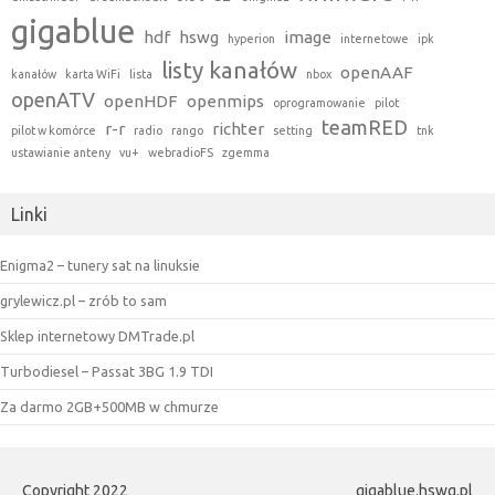
gigablue
hdf
hswg
image
hyperion
internetowe
ipk
listy kanałów
openAAF
kanałów
karta WiFi
lista
nbox
openATV
openHDF
openmips
oprogramowanie
pilot
teamRED
r-r
richter
pilot w komórce
radio
rango
setting
tnk
ustawianie anteny
vu+
webradioFS
zgemma
Linki
Enigma2 – tunery sat na linuksie
grylewicz.pl – zrób to sam
Sklep internetowy DMTrade.pl
Turbodiesel – Passat 3BG 1.9 TDI
Za darmo 2GB+500MB w chmurze
Copyright 2022
gigablue.hswg.pl