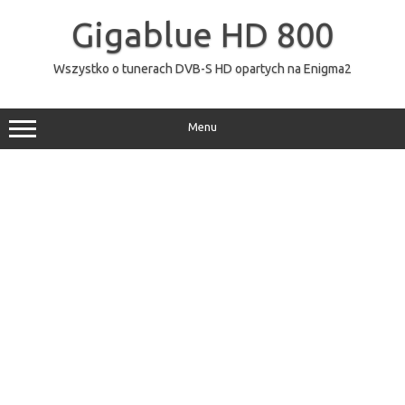
Przejdź
do
Gigablue HD 800
treści
Wszystko o tunerach DVB-S HD opartych na Enigma2
Menu