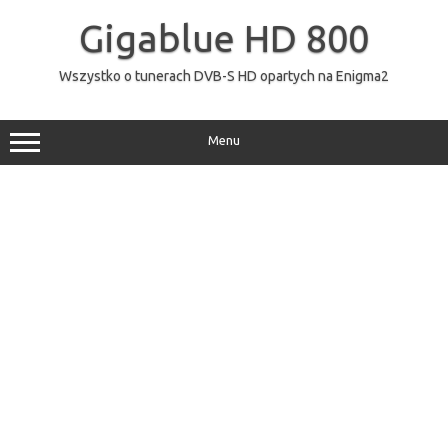
Przejdź
do
Gigablue HD 800
treści
Wszystko o tunerach DVB-S HD opartych na Enigma2
Menu