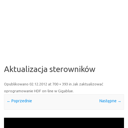
Aktualizacja sterowników
Opublikowano
02.12.2012
at
700 × 393
in
Jak zaktualizować
oprogramowanie HDF on-line w Gigablue
.
← Poprzednie
Następne →