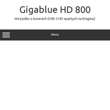
Przejdź
do
Gigablue HD 800
treści
Wszystko o tunerach DVB-S HD opartych na Enigma2
Menu