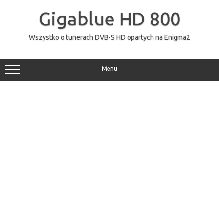
Przejdź
do
Gigablue HD 800
treści
Wszystko o tunerach DVB-S HD opartych na Enigma2
Menu