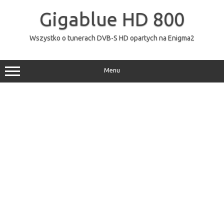
Przejdź
do
Gigablue HD 800
treści
Wszystko o tunerach DVB-S HD opartych na Enigma2
Menu