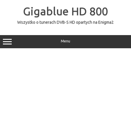
Przejdź
do
Gigablue HD 800
treści
Wszystko o tunerach DVB-S HD opartych na Enigma2
Menu