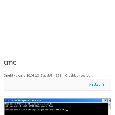
cmd
Opublikowano
16.09.2012
at
669 × 338
in
Gigablue i telnet
.
Następne →